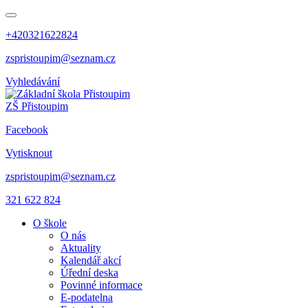
+420321622824
zspristoupim@seznam.cz
Vyhledávání
ZŠ Přistoupim
Facebook
Vytisknout
zspristoupim@seznam.cz
321 622 824
O škole
O nás
Aktuality
Kalendář akcí
Úřední deska
Povinné informace
E-podatelna