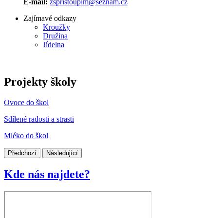
E-mail:
zspristoupim@seznam.cz
Zajímavé odkazy
Kroužky
Družina
Jídelna
Projekty školy
Ovoce do škol
Sdílené radosti a strasti
Mléko do škol
Předchozí
Následující
Kde nás najdete?