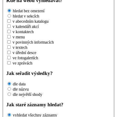
Kde na webu vyhledávat?
hledat bez omezení
hledat v sekcích
v abecedním katalogu
v kalendáři akcí
v kontaktech
v menu
v povinných informacích
v textech
v úřední desce
ve fotogaleriích
ve zprávách
Jak seřadit výsledky?
dle data
dle názvu
dle největší shody
Jak staré záznamy hledat?
vyhledat všechny záznamy