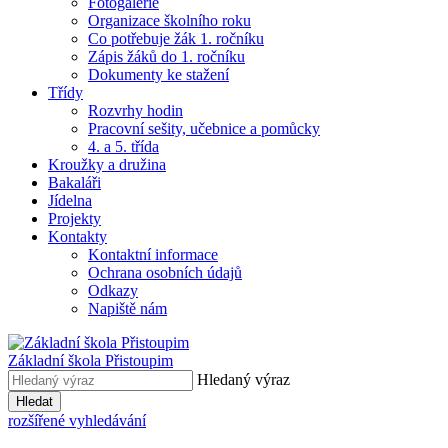
Fotogalerie
Organizace školního roku
Co potřebuje žák 1. ročníku
Zápis žáků do 1. ročníku
Dokumenty ke stažení
Třídy
Rozvrhy hodin
Pracovní sešity, učebnice a pomůcky
4. a 5. třída
Kroužky a družina
Bakaláři
Jídelna
Projekty
Kontakty
Kontaktní informace
Ochrana osobních údajů
Odkazy
Napiště nám
Základní škola Přistoupim
Hledaný výraz
Hledat
rozšířené vyhledávání