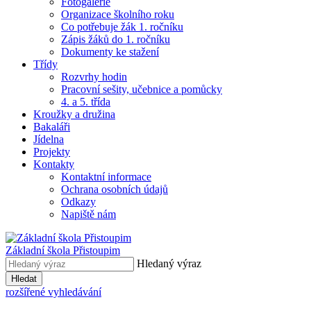
Fotogalerie
Organizace školního roku
Co potřebuje žák 1. ročníku
Zápis žáků do 1. ročníku
Dokumenty ke stažení
Třídy
Rozvrhy hodin
Pracovní sešity, učebnice a pomůcky
4. a 5. třída
Kroužky a družina
Bakaláři
Jídelna
Projekty
Kontakty
Kontaktní informace
Ochrana osobních údajů
Odkazy
Napiště nám
Základní škola Přistoupim
Hledaný výraz
Hledat
rozšířené vyhledávání