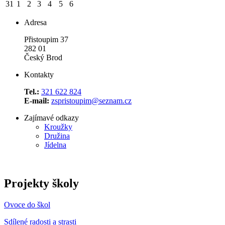
31
1
2
3
4
5
6
Adresa
Přistoupim 37
282 01
Český Brod
Kontakty
Tel.:
321 622 824
E-mail:
zspristoupim@seznam.cz
Zajímavé odkazy
Kroužky
Družina
Jídelna
Projekty školy
Ovoce do škol
Sdílené radosti a strasti