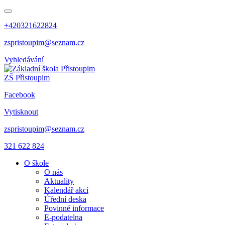
+420321622824
zspristoupim@seznam.cz
Vyhledávání
ZŠ Přistoupim
Facebook
Vytisknout
zspristoupim@seznam.cz
321 622 824
O škole
O nás
Aktuality
Kalendář akcí
Úřední deska
Povinné informace
E-podatelna