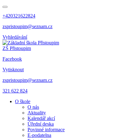
+420321622824
zspristoupim@seznam.cz
Vyhledávání
ZŠ Přistoupim
Facebook
Vytisknout
zspristoupim@seznam.cz
321 622 824
O škole
O nás
Aktuality
Kalendář akcí
Úřední deska
Povinné informace
E-podatelna