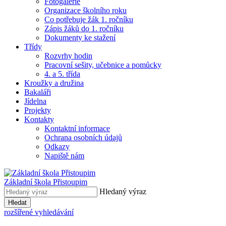
Fotogalerie
Organizace školního roku
Co potřebuje žák 1. ročníku
Zápis žáků do 1. ročníku
Dokumenty ke stažení
Třídy
Rozvrhy hodin
Pracovní sešity, učebnice a pomůcky
4. a 5. třída
Kroužky a družina
Bakaláři
Jídelna
Projekty
Kontakty
Kontaktní informace
Ochrana osobních údajů
Odkazy
Napiště nám
Základní škola Přistoupim
Hledaný výraz
Hledat
rozšířené vyhledávání