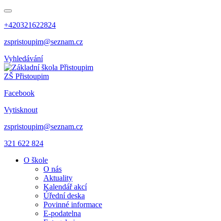
+420321622824
zspristoupim@seznam.cz
Vyhledávání
ZŠ Přistoupim
Facebook
Vytisknout
zspristoupim@seznam.cz
321 622 824
O škole
O nás
Aktuality
Kalendář akcí
Úřední deska
Povinné informace
E-podatelna