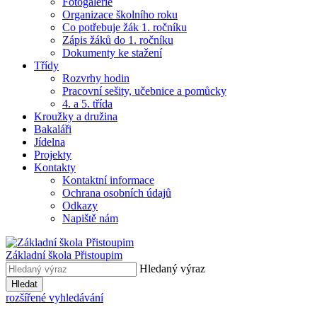
Fotogalerie
Organizace školního roku
Co potřebuje žák 1. ročníku
Zápis žáků do 1. ročníku
Dokumenty ke stažení
Třídy
Rozvrhy hodin
Pracovní sešity, učebnice a pomůcky
4. a 5. třída
Kroužky a družina
Bakaláři
Jídelna
Projekty
Kontakty
Kontaktní informace
Ochrana osobních údajů
Odkazy
Napiště nám
Základní škola Přistoupim
Hledaný výraz
Hledat
rozšířené vyhledávání