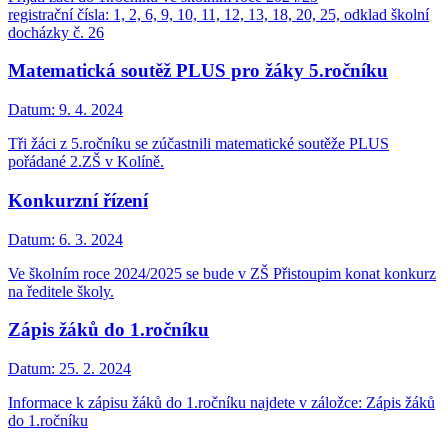
registrační čísla: 1, 2, 6, 9, 10, 11, 12, 13, 18, 20, 25, odklad školní
docházky č. 26
Matematická soutěž PLUS pro žáky 5.ročníku
Datum:
9. 4. 2024
Tři žáci z 5.ročníku se zúčastnili matematické soutěže PLUS
pořádané 2.ZŠ v Kolíně.
Konkurzní řízení
Datum:
6. 3. 2024
Ve školním roce 2024/2025 se bude v ZŠ Přistoupim konat konkurz
na ředitele školy.
Zápis žáků do 1.ročníku
Datum:
25. 2. 2024
Informace k zápisu žáků do 1.ročníku najdete v záložce: Zápis žáků
do 1.ročníku