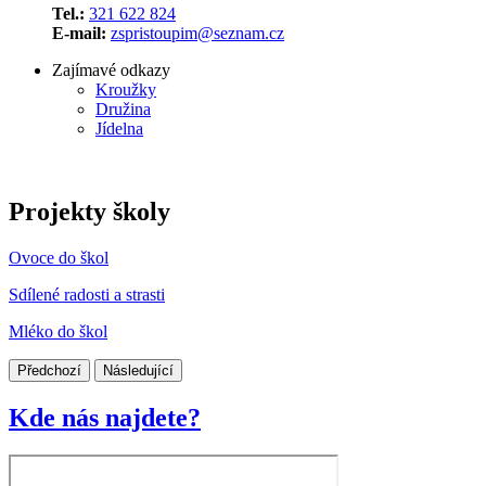
Tel.:
321 622 824
E-mail:
zspristoupim@seznam.cz
Zajímavé odkazy
Kroužky
Družina
Jídelna
Projekty školy
Ovoce do škol
Sdílené radosti a strasti
Mléko do škol
Předchozí
Následující
Kde nás najdete?