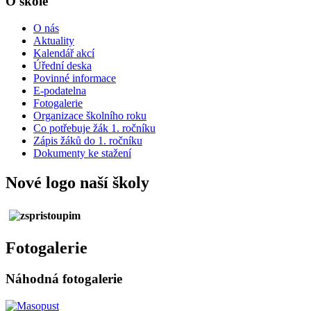
O škole
O nás
Aktuality
Kalendář akcí
Úřední deska
Povinné informace
E-podatelna
Fotogalerie
Organizace školního roku
Co potřebuje žák 1. ročníku
Zápis žáků do 1. ročníku
Dokumenty ke stažení
Nové logo naší školy
Fotogalerie
Náhodná fotogalerie