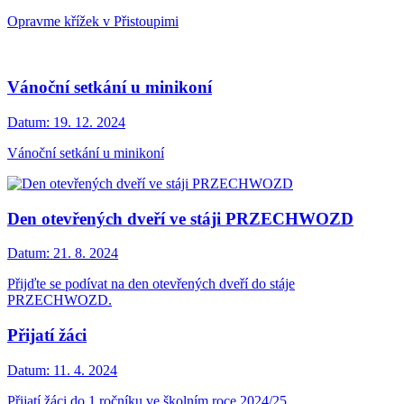
Opravme křížek v Přistoupimi
Vánoční setkání u minikoní
Datum:
19. 12. 2024
Vánoční setkání u minikoní
Den otevřených dveří ve stáji PRZECHWOZD
Datum:
21. 8. 2024
Přijďte se podívat na den otevřených dveří do stáje
PRZECHWOZD.
Přijatí žáci
Datum:
11. 4. 2024
Přijatí žáci do 1.ročníku ve školním roce 2024/25