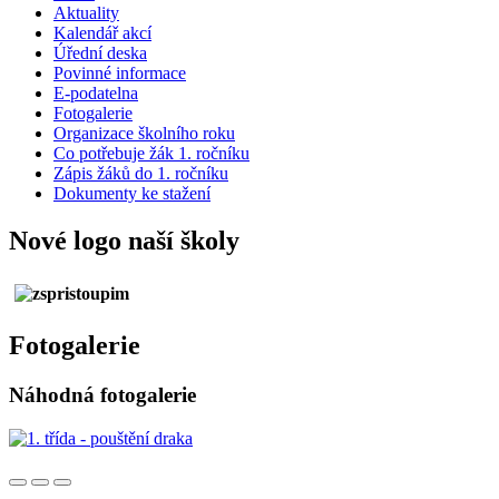
Aktuality
Kalendář akcí
Úřední deska
Povinné informace
E-podatelna
Fotogalerie
Organizace školního roku
Co potřebuje žák 1. ročníku
Zápis žáků do 1. ročníku
Dokumenty ke stažení
Nové logo naší školy
Fotogalerie
Náhodná fotogalerie