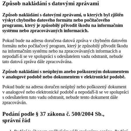
Způsob nakládání s datovými zprávami
Způsob nakládání s datovými zprávami, u kterých byl zjištěn
výskyt chybného datového formátu nebo počítačového
programu, který je způsobilý přivodit škodu na informačním
systému nebo zpracovávaných informacích.
Pokud bude na adresu doručena datová zpráva v chybném datovém
formátu nebo počítačový program, který je způsobilý přivodit škodu
na informačním systému nebo na zpracovávaných informacích a
nepodaří-li se ve spolupráci s odesílatelem vadu odstranit, nebude
tato datová zpráva dále zpracovávána.
Způsob nakládání s neúplným anebo poškozeným dokumentem
v analogové podobě nebo dokumentem v elektronické podobě.
Pokud bude na adresu doručen neúplný nebo poškozený dokument
v analogové nebo elektronické podobě a nepodaří-li se ve spolupráci
s odesílatelem tuto vadu odstranit, nebude tento dokument dále
zpracováván.
Podání podle § 37 zákona č. 500/2004 Sb.,
správní řád