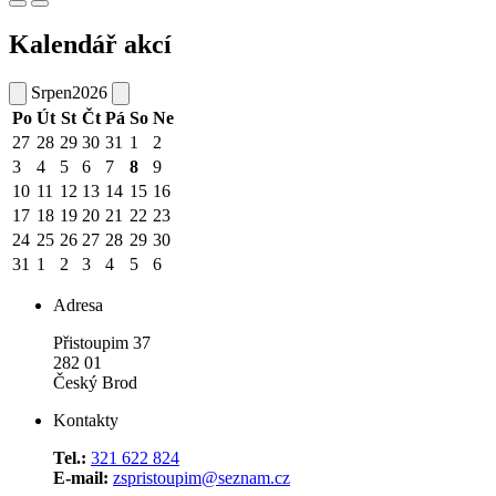
Kalendář akcí
Srpen
2026
Po
Út
St
Čt
Pá
So
Ne
27
28
29
30
31
1
2
3
4
5
6
7
8
9
10
11
12
13
14
15
16
17
18
19
20
21
22
23
24
25
26
27
28
29
30
31
1
2
3
4
5
6
Adresa
Přistoupim 37
282 01
Český Brod
Kontakty
Tel.:
321 622 824
E-mail:
zspristoupim@seznam.cz