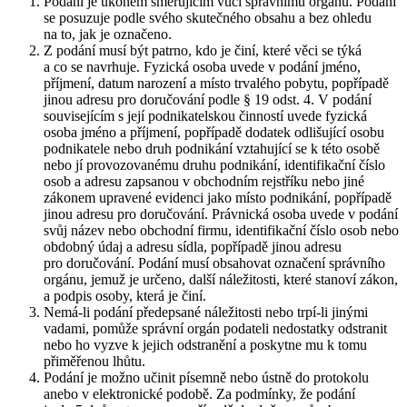
Podání je úkonem směřujícím vůči správnímu orgánu. Podání
se posuzuje podle svého skutečného obsahu a bez ohledu
na to, jak je označeno.
Z podání musí být patrno, kdo je činí, které věci se týká
a co se navrhuje. Fyzická osoba uvede v podání jméno,
příjmení, datum narození a místo trvalého pobytu, popřípadě
jinou adresu pro doručování podle § 19 odst. 4. V podání
souvisejícím s její podnikatelskou činností uvede fyzická
osoba jméno a příjmení, popřípadě dodatek odlišující osobu
podnikatele nebo druh podnikání vztahující se k této osobě
nebo jí provozovanému druhu podnikání, identifikační číslo
osob a adresu zapsanou v obchodním rejstříku nebo jiné
zákonem upravené evidenci jako místo podnikání, popřípadě
jinou adresu pro doručování. Právnická osoba uvede v podání
svůj název nebo obchodní firmu, identifikační číslo osob nebo
obdobný údaj a adresu sídla, popřípadě jinou adresu
pro doručování. Podání musí obsahovat označení správního
orgánu, jemuž je určeno, další náležitosti, které stanoví zákon,
a podpis osoby, která je činí.
Nemá-li podání předepsané náležitosti nebo trpí-li jinými
vadami, pomůže správní orgán podateli nedostatky odstranit
nebo ho vyzve k jejich odstranění a poskytne mu k tomu
přiměřenou lhůtu.
Podání je možno učinit písemně nebo ústně do protokolu
anebo v elektronické podobě. Za podmínky, že podání