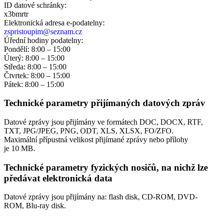
ID datové schránky:
x3bmrtr
Elektronická adresa e‑podatelny:
zspristoupim@seznam.cz
Úřední hodiny podatelny:
Pondělí: 8:00 – 15:00
Úterý: 8:00 – 15:00
Středa: 8:00 – 15:00
Čtvrtek: 8:00 – 15:00
Pátek: 8:00 – 15:00
Technické parametry přijímaných datových zpráv
Datové zprávy jsou přijímány ve formátech
DOC, DOCX, RTF,
TXT, JPG/JPEG, PNG, ODT, XLS, XLSX, FO/ZFO.
Maximální přípustná velikost přijímané zprávy nebo přílohy
je
10 MB
.
Technické parametry fyzických nosičů, na nichž lze
předávat elektronická data
Datové zprávy jsou přijímány na:
flash disk, CD-ROM, DVD-
ROM, Blu-ray disk.