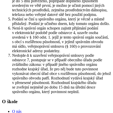
je do 5 dnů potvrzeno, popřípadě doplněno způsobem
uvedeným ve větě první, je možno je učinit pomocí jiných
technických prostředků, zejména prostřednictvím dálnopisu,
telefaxu nebo veřejné datové sítě bez použití podpisu.
Podání se činí u správního orgánu, který je věcně a místně
příslušný. Podání je učiněno dnem, kdy tomuto orgánu došlo.
Není-li správní orgán schopen zajistit přijímání podání
v elektronické podobě podle odstavce 4, uzavře osoba
uvedená v § 160 odst. 1. jejíž je tento správní orgán součástí,
s obcí s rozšířenou působností, v jejímž správním obvodu
má sídlo, veřejnoprávní smlouvu (§ 160) o provozování
elektronické adresy podatelny.
Nedojde-li k uzavření veřejnoprávní smlouvy podle
odstavce 7, postupuje se v případě obecního úřadu podle
zvláštního zákona: v případě jiného správního orgánu
rozhodne krajský úřad, že pro něj bude tuto povinnost
vykonávat obecní úřad obce s rozšířenou působností, do jehož
správního obvodu patří. Rozhodnutí vydává krajský úřad
v přenesené působnosti. Rozhodnutí krajského úřadu
se zveřejní nejméně po dobu 15 dnů na úřední desce
správního orgánu, který povinnost neplnil.
O škole
O nás