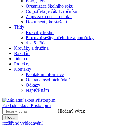
Fotogalerie
Organizace školního roku
Co potřebuje žák 1. ročníku
Zápis žáků do 1. ročníku
Dokumenty ke stažení
Třídy
Rozvrhy hodin
Pracovní sešity, učebnice a pomůcky
4. a 5. třída
Kroužky a družina
Bakaláři
Jídelna
Projekty
Kontakty
Kontaktní informace
Ochrana osobních údajů
Odkazy
Napiště nám
Základní škola Přistoupim
Hledaný výraz
Hledat
rozšířené vyhledávání