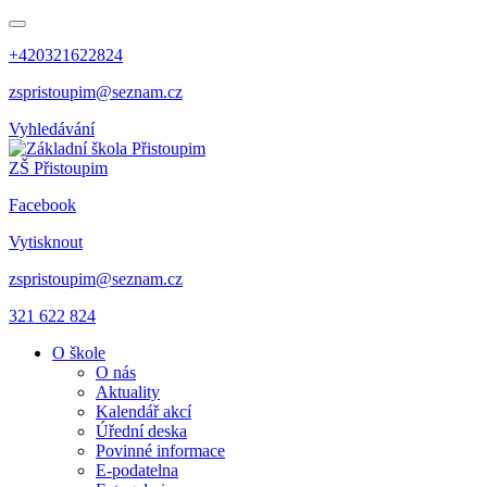
+420321622824
zspristoupim@seznam.cz
Vyhledávání
ZŠ Přistoupim
Facebook
Vytisknout
zspristoupim@seznam.cz
321 622 824
O škole
O nás
Aktuality
Kalendář akcí
Úřední deska
Povinné informace
E-podatelna