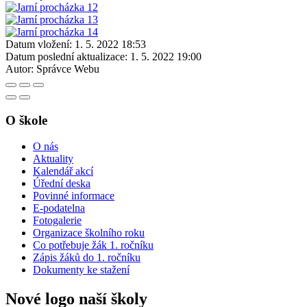
Datum vložení:
1. 5. 2022 18:53
Datum poslední aktualizace:
1. 5. 2022 19:00
Autor:
Správce Webu
O škole
O nás
Aktuality
Kalendář akcí
Úřední deska
Povinné informace
E-podatelna
Fotogalerie
Organizace školního roku
Co potřebuje žák 1. ročníku
Zápis žáků do 1. ročníku
Dokumenty ke stažení
Nové logo naší školy