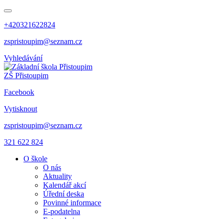
+420321622824
zspristoupim@seznam.cz
Vyhledávání
ZŠ Přistoupim
Facebook
Vytisknout
zspristoupim@seznam.cz
321 622 824
O škole
O nás
Aktuality
Kalendář akcí
Úřední deska
Povinné informace
E-podatelna