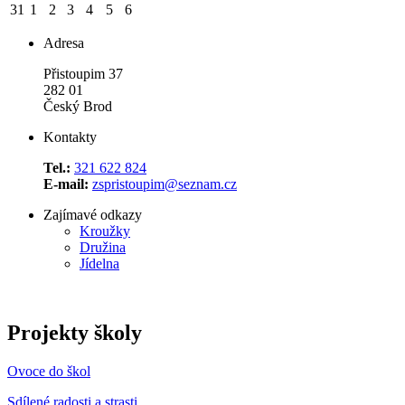
31
1
2
3
4
5
6
Adresa
Přistoupim 37
282 01
Český Brod
Kontakty
Tel.:
321 622 824
E-mail:
zspristoupim@seznam.cz
Zajímavé odkazy
Kroužky
Družina
Jídelna
Projekty školy
Ovoce do škol
Sdílené radosti a strasti