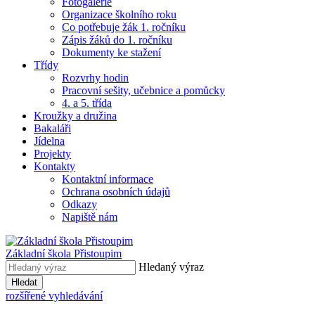
Fotogalerie
Organizace školního roku
Co potřebuje žák 1. ročníku
Zápis žáků do 1. ročníku
Dokumenty ke stažení
Třídy
Rozvrhy hodin
Pracovní sešity, učebnice a pomůcky
4. a 5. třída
Kroužky a družina
Bakaláři
Jídelna
Projekty
Kontakty
Kontaktní informace
Ochrana osobních údajů
Odkazy
Napiště nám
Základní škola Přistoupim
Hledaný výraz
Hledat
rozšířené vyhledávání