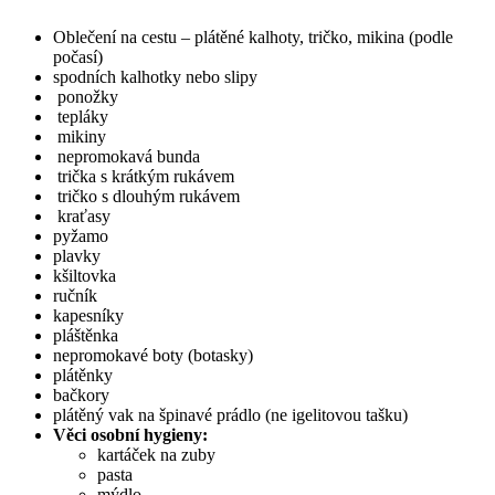
Oblečení na cestu – plátěné kalhoty, tričko, mikina (podle
počasí)
spodních kalhotky nebo slipy
ponožky
tepláky
mikiny
nepromokavá bunda
trička s krátkým rukávem
tričko s dlouhým rukávem
kraťasy
pyžamo
plavky
kšiltovka
ručník
kapesníky
pláštěnka
nepromokavé boty (botasky)
plátěnky
bačkory
plátěný vak na špinavé prádlo (ne igelitovou tašku)
Věci osobní hygieny:
kartáček na zuby
pasta
mýdlo