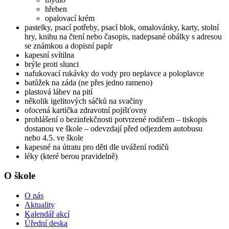
hřeben
opalovací krém
pastelky, psací potřeby, psací blok, omalovánky, karty, stolní
hry, knihu na čtení nebo časopis, nadepsané obálky s adresou
se známkou a dopisní papír
kapesní svítilna
brýle proti slunci
nafukovací rukávky do vody pro neplavce a poloplavce
batůžek na záda (ne přes jedno rameno)
plastová láhev na pití
několik igelitových sáčků na svačiny
ofocená kartička zdravotní pojišťovny
prohlášení o bezinfekčnosti potvrzené rodičem – tiskopis
dostanou ve škole – odevzdají před odjezdem autobusu
nebo 4.5. ve škole
kapesné na útratu pro děti dle uvážení rodičů
léky (které berou pravidelně)
O škole
O nás
Aktuality
Kalendář akcí
Úřední deska