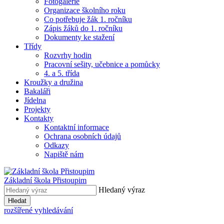
Fotogalerie
Organizace školního roku
Co potřebuje žák 1. ročníku
Zápis žáků do 1. ročníku
Dokumenty ke stažení
Třídy
Rozvrhy hodin
Pracovní sešity, učebnice a pomůcky
4. a 5. třída
Kroužky a družina
Bakaláři
Jídelna
Projekty
Kontakty
Kontaktní informace
Ochrana osobních údajů
Odkazy
Napiště nám
Základní škola Přistoupim
Hledaný výraz
Hledat
rozšířené vyhledávání