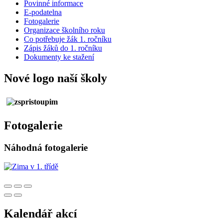
Povinné informace
E-podatelna
Fotogalerie
Organizace školního roku
Co potřebuje žák 1. ročníku
Zápis žáků do 1. ročníku
Dokumenty ke stažení
Nové logo naší školy
Fotogalerie
Náhodná fotogalerie
Kalendář akcí