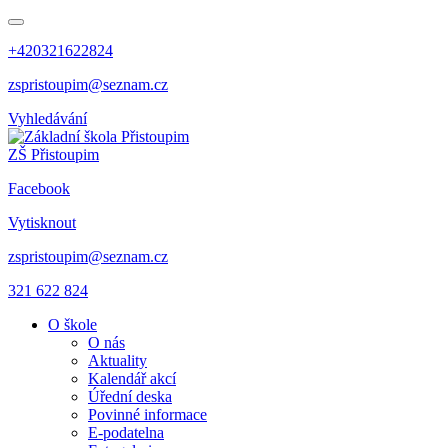
+420321622824
zspristoupim@seznam.cz
Vyhledávání
ZŠ Přistoupim
Facebook
Vytisknout
zspristoupim@seznam.cz
321 622 824
O škole
O nás
Aktuality
Kalendář akcí
Úřední deska
Povinné informace
E-podatelna