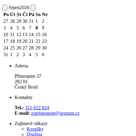
Srpen
2026
Po
Út
St
Čt
Pá
So
Ne
27
28
29
30
31
1
2
3
4
5
6
7
8
9
10
11
12
13
14
15
16
17
18
19
20
21
22
23
24
25
26
27
28
29
30
31
1
2
3
4
5
6
Adresa
Přistoupim 37
282 01
Český Brod
Kontakty
Tel.:
321 622 824
E-mail:
zspristoupim@seznam.cz
Zajímavé odkazy
Kroužky
Družina