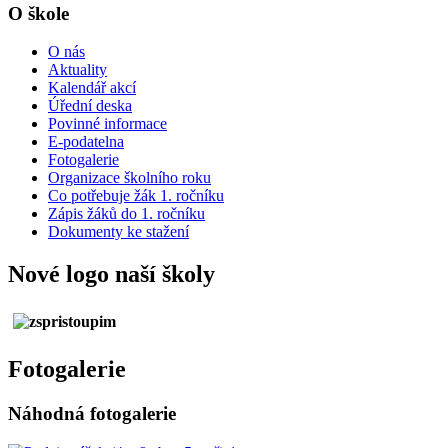
O škole
O nás
Aktuality
Kalendář akcí
Úřední deska
Povinné informace
E-podatelna
Fotogalerie
Organizace školního roku
Co potřebuje žák 1. ročníku
Zápis žáků do 1. ročníku
Dokumenty ke stažení
Nové logo naší školy
Fotogalerie
Náhodná fotogalerie