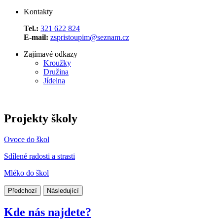
Kontakty
Tel.:
321 622 824
E-mail:
zspristoupim@seznam.cz
Zajímavé odkazy
Kroužky
Družina
Jídelna
Projekty školy
Ovoce do škol
Sdílené radosti a strasti
Mléko do škol
Předchozí
Následující
Kde nás najdete?