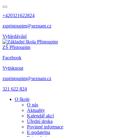
+420321622824
zspristoupim@seznam.cz
Vyhledávání
ZŠ Přistoupim
Facebook
Vytisknout
zspristoupim@seznam.cz
321 622 824
O škole
O nás
Aktuality
Kalendář akcí
Úřední deska
Povinné informace
E-podatelna