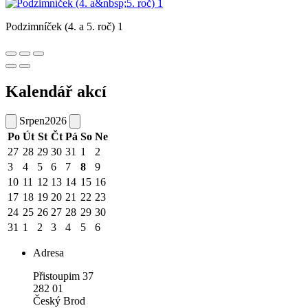
Podzimníček (4. a 5. roč) 1
Kalendář akcí
Srpen
2026
Po
Út
St
Čt
Pá
So
Ne
27
28
29
30
31
1
2
3
4
5
6
7
8
9
10
11
12
13
14
15
16
17
18
19
20
21
22
23
24
25
26
27
28
29
30
31
1
2
3
4
5
6
Adresa
Přistoupim 37
282 01
Český Brod