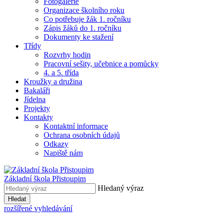
Fotogalerie
Organizace školního roku
Co potřebuje žák 1. ročníku
Zápis žáků do 1. ročníku
Dokumenty ke stažení
Třídy
Rozvrhy hodin
Pracovní sešity, učebnice a pomůcky
4. a 5. třída
Kroužky a družina
Bakaláři
Jídelna
Projekty
Kontakty
Kontaktní informace
Ochrana osobních údajů
Odkazy
Napiště nám
Základní škola Přistoupim
Hledaný výraz
Hledat
rozšířené vyhledávání